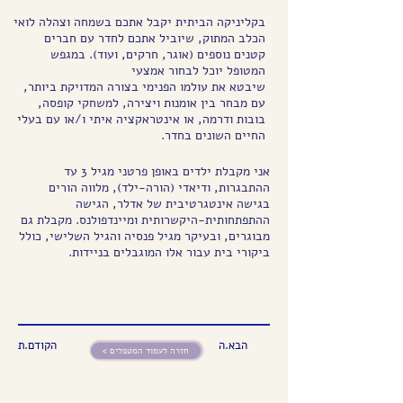
בקליניקה הביתית יקבל אתכם בשמחה וצהלה לואי
הכלב המתוק, שיוביל אתכם לחדר עם חברים
קטנים נוספים (אוגר, חרקים, ועוד). במגפש
המטופל יוכל לבחור אמצעי
שיבטא את עולמו הפנימי בצורה המדויקת ביותר,
עם מבחר בין אומנות ויצירה, למשחקי קופסה,
בובות ודרמה, או אינטראקציה איתי ו/או עם בעלי
החיים השונים בחדר.
אני מקבלת ילדים באופן פרטני מגיל 3 עד
ההתבגרות, ודיאדי (הורה-ילד), מלווה הורים
בגישה אינטגרטיבית של אדלר, הגישה
ההתפתחותית-היקשרותית ומיינדפולנס. מקבלת גם
מבוגרים, ובעיקר מגיל פנסיה והגיל השלישי, כולל
ביקורי בית עבור אלו המוגבלים בניידות.
הבא.ה
הקודם.ת
< חזרה לעמוד המטפלים