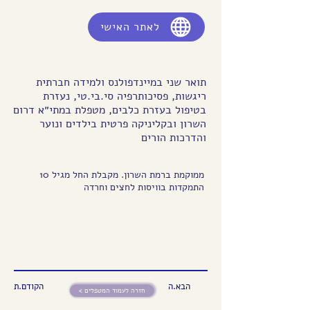
לאתר האישי
תואר שני במיינדפולנס ולמידה חברתית
ריגשות, פסיכותרפיה סי.בי.טי, נעזרת
בטיפול בעזרת כלבים, מטפלת במתי״א דרום
השרון ובקליניקה פרטית בילדים ונוער
והדרכות הורים
ממוקמת ברמת השרון. מקבלת החל מגיל 10
התמקדות בוויסות לחצים וחרדה
הבא.ה
הקודם.ת
< חזרה לעמוד המטפלים