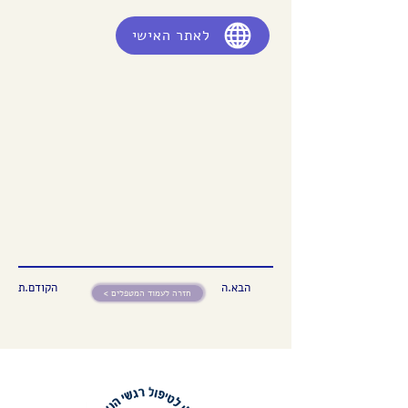
לאתר האישי
הבא.ה
הקודם.ת
< חזרה לעמוד המטפלים