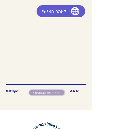
לאתר האישי
הבא.ה
הקודם.ת
< חזרה לעמוד המטפלים