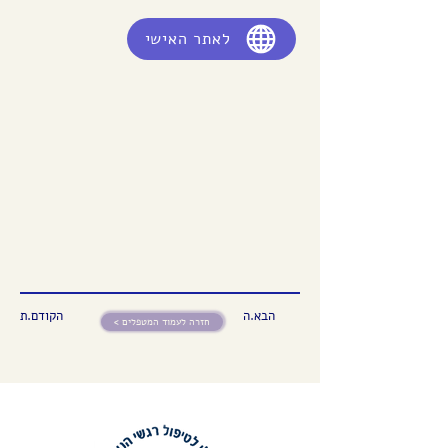
לאתר האישי
הבא.ה
הקודם.ת
< חזרה לעמוד המטפלים